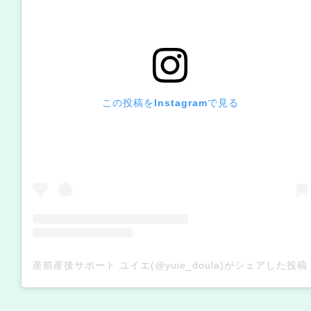
この投稿をInstagramで見る
産前産後サポート ユイエ(@yuie_doula)がシェアした投稿