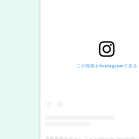
この投稿をInstagramで見る
産前産後サポート ユイエ(@yuie_doula