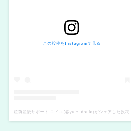
この投稿をInstagramで見る
産前産後サポート ユイエ(@yuie_doula)がシェアした投稿