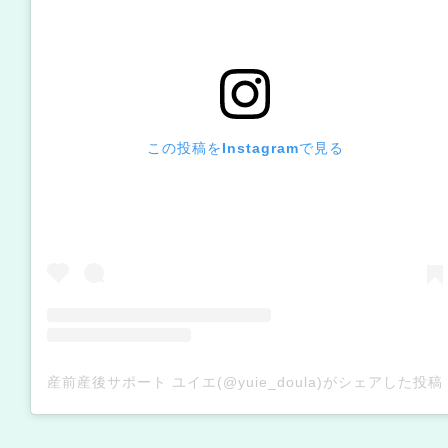
この投稿をInstagramで見る
産前産後サポート ユイエ(@yuie_doula)がシェアした投稿