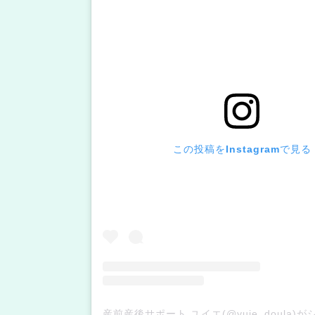
この投稿をInstagramで見る
産前産後サポート ユイエ(@yuie_doula