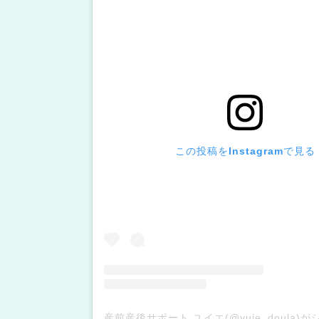
この投稿をInstagramで見る
産前産後サポート ユイエ(@yuie_doula