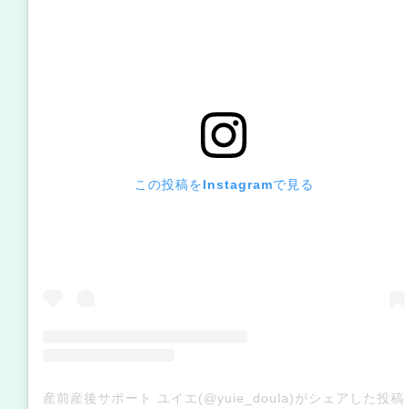
この投稿をInstagramで見る
産前産後サポート ユイエ(@yuie_doula)がシェアした投稿