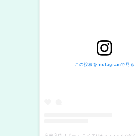
この投稿をInstagramで見る
産前産後サポート ユイエ(@yuie_doula