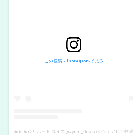
この投稿をInstagramで見る
産前産後サポート ユイエ(@yuie_doula)がシェアした投稿