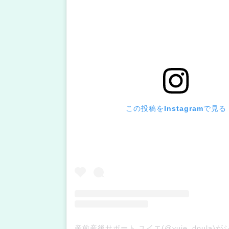
この投稿をInstagramで見る
産前産後サポート ユイエ(@yuie_doula