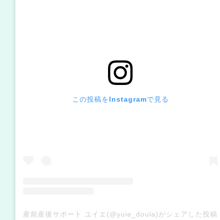
この投稿をInstagramで見る
産前産後サポート ユイエ(@yuie_doula)がシェアした投稿