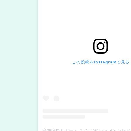
この投稿をInstagramで見る
産前産後サポート ユイエ(@yuie_doula