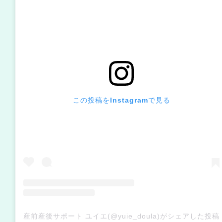
この投稿をInstagramで見る
産前産後サポート ユイエ(@yuie_doula)がシェアした投稿