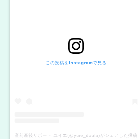
この投稿をInstagramで見る
産前産後サポート ユイエ(@yuie_doula)がシェアした投稿