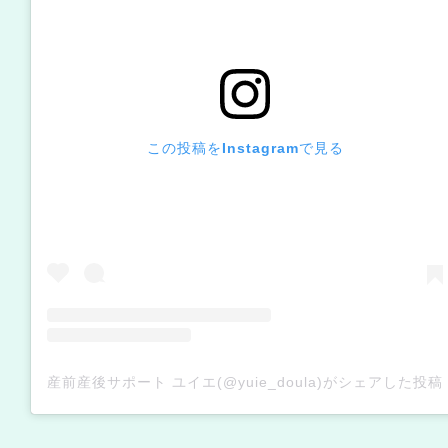
この投稿をInstagramで見る
産前産後サポート ユイエ(@yuie_doula)がシェアした投稿