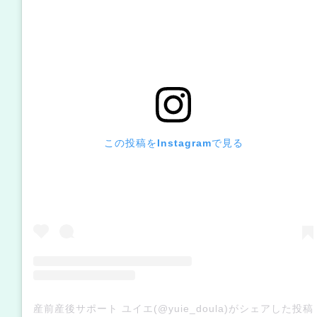
この投稿をInstagramで見る
産前産後サポート ユイエ(@yuie_doula)がシェアした投稿