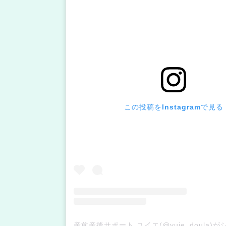
この投稿をInstagramで見る
産前産後サポート ユイエ(@yuie_doula