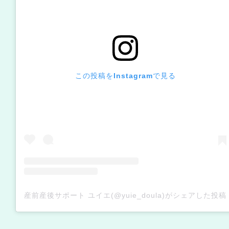
この投稿をInstagramで見る
産前産後サポート ユイエ(@yuie_doula)がシェアした投稿