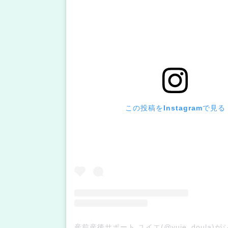
この投稿をInstagramで見る
産前産後サポート ユイエ(@yuie_doula