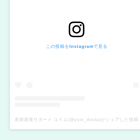
この投稿をInstagramで見る
産前産後サポート ユイエ(@yuie_doula)がシェアした投稿