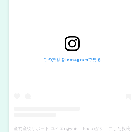
この投稿をInstagramで見る
産前産後サポート ユイエ(@yuie_doula)がシェアした投稿