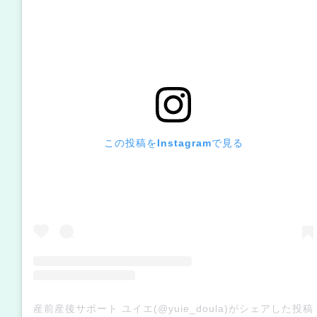
この投稿をInstagramで見る
産前産後サポート ユイエ(@yuie_doula)がシェアした投稿