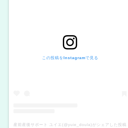
この投稿をInstagramで見る
産前産後サポート ユイエ(@yuie_doula)がシェアした投稿