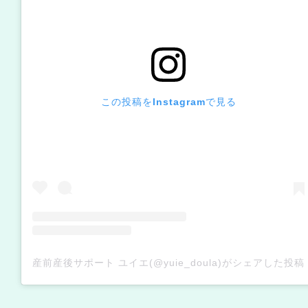
この投稿をInstagramで見る
産前産後サポート ユイエ(@yuie_doula)がシェアした投稿