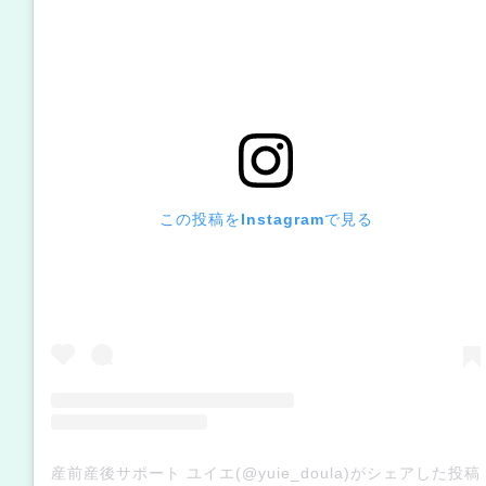
この投稿をInstagramで見る
産前産後サポート ユイエ(@yuie_doula)がシェアした投稿