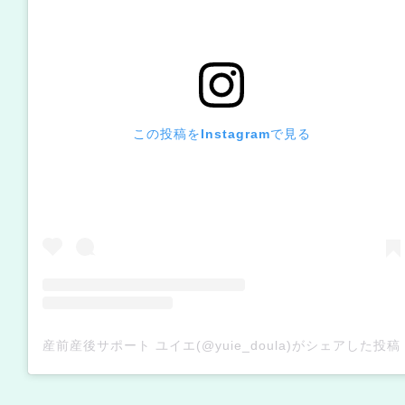
この投稿をInstagramで見る
産前産後サポート ユイエ(@yuie_doula)がシェアした投稿