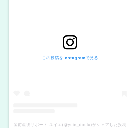
この投稿をInstagramで見る
産前産後サポート ユイエ(@yuie_doula)がシェアした投稿