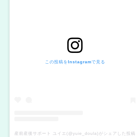
この投稿をInstagramで見る
産前産後サポート ユイエ(@yuie_doula)がシェアした投稿