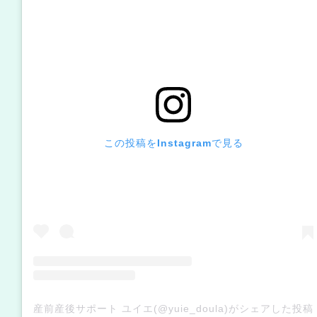
この投稿をInstagramで見る
産前産後サポート ユイエ(@yuie_doula)がシェアした投稿