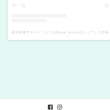
産前産後サポート ユイエ(@yuie_doula)がシェアした投稿